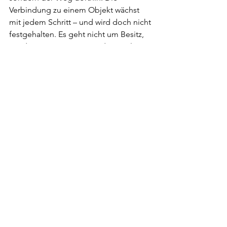
Verbindung zu einem Objekt wächst 
mit jedem Schritt – und wird doch nicht 
festgehalten. Es geht nicht um Besitz, 
sondern um Präsenz. Um das Begleiten 
eines Prozesses. Getreu seines 
Ursprungs im Zen-Buddhismus lehrt 
Kintsugi: Nicht das Ziel zählt, sondern 
der Weg dahin.
Keramik von Feier Wang, Schale SHĀN I  山 
一 aus der Kollektion „meikō 名工“