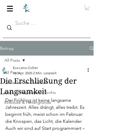
Beitrag
All Posts
Eva Lenz-Collier
All Posts
16. Apr. 2025
2 Min. Lesezeit
Die Erschließung der
Gedanken an Scherben
Langsamkeit
Kintsugi Reparaturen Archiv
Der Frühling ist keine langsame 
Einblicke & Hintergründe
Jahreszeit. Alles drängt, alles treibt. Es 
beginnt früh, meist schon im Februar: 
die Knospen, das Licht, die Kalender. 
Auch wir sind auf Start programmiert – 