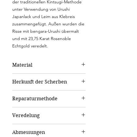
der traditionellen Kintsugi-Methode
unter Verwendung von Urushi
Japanlack und Leim aus Klebreis
zusammengefügt. Außen wurden die
Risse mit bengara-Urushi übermalt
und mit 23,75 Karat Rosenoble
Echtgold veredelt.
Material
Keramik
Herkunft der Scherben
Hedwig Bollhagen Werkstätten
Reparaturmethode
hon kintsugi – Traditionelles Kintsugi
Veredelung
23.75 Karat Rosenobel Echtgold |
Abmessungen
23.75 Carat Rosenoble gold