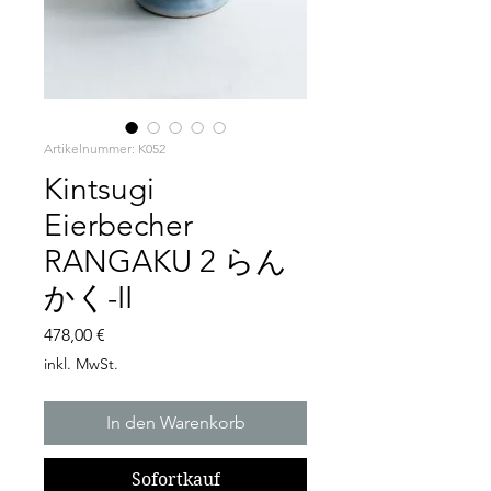
Artikelnummer: K052
Kintsugi
Eierbecher
RANGAKU 2 らん
かく-II
Preis
478,00 €
inkl. MwSt.
In den Warenkorb
Sofortkauf