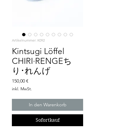
Artikelnummer: K092
Kintsugi Löffel
CHIRI·RENGEち
り･れんげ
Preis
150,00 €
inkl. MwSt.
In den Warenkorb
Sofortkauf