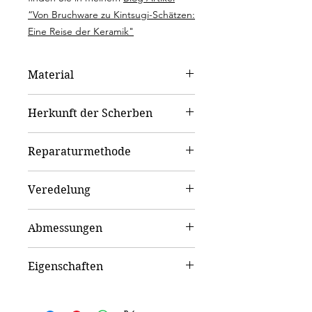
“Von Bruchware zu Kintsugi-Schätzen:
Eine Reise der Keramik"
Material
Porzellan
Herkunft der Scherben
Japan
Reparaturmethode
kan'ì kintsugi – Modernes Kintsugi
Veredelung
12 Karat Weißgold | 12 carat white
Abmessungen
gold
L 14 cm, Ø 4,5 cm
Eigenschaften
Lebensmittelecht:
Ja