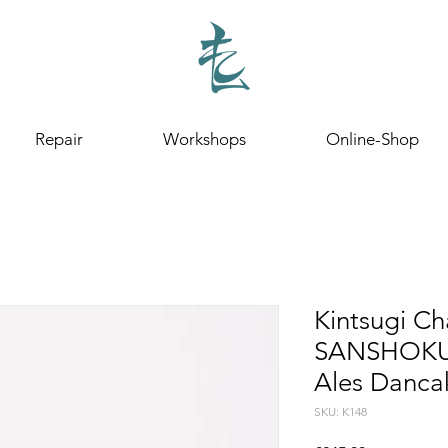
Repair
Workshops
Online-Shop
Kintsugi C
SANSHOK
Ales Danca
SKU: K148