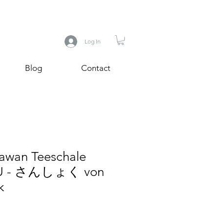
Log In
Blog
Contact
hawan Teeschale
U - さんしょく von
k