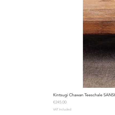
Kintsugi Chawan Teeschale SA
Price
€245.00
VAT Included