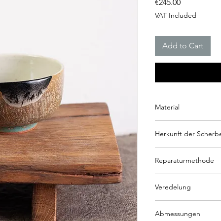
Price
€245.00
VAT Included
Add to Cart
Material
Keramik
Herkunft der Scherb
Gespendet von Teekont
Reparaturmethode
Künstler: Ales Danca
hon kintsugi – Traditi
Veredelung
Hirofun Echtgold, pol
Abmessungen
(innen)