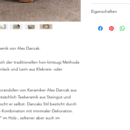
H 5.5 cm, Ø 9.5 cm
Eigenschaften
Lebensmittelecht:
Ja
Temperaturbeständig
100° C
ramik von Ales Dancak.
Reinigung und Pfleg
ch der traditionellen hon-kintsugi Methode
NICHT SPÜLMASCH
nlack und Leim aus Klebreis- oder
brandofen von Keramiker Ales Dancak aus
ptsächlich Teekeramik aus Steingut und
scht er selbst. Dancaks Stil besticht durch
n Kombination mit minimaler Dekoration.
° im Holz-, seltener aber auch im