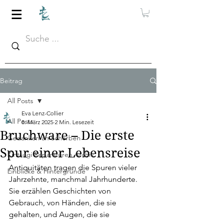
Beitrag
All Posts
Eva Lenz-Collier
All Posts
8. März 2025
2 Min. Lesezeit
Bruchware – Die erste
Gedanken an Scherben
Spur einer Lebensreise
Kintsugi Reparaturen Archiv
Antiquitäten tragen die Spuren vieler 
Einblicke & Hintergründe
Jahrzehnte, manchmal Jahrhunderte. 
Sie erzählen Geschichten von 
Gebrauch, von Händen, die sie 
gehalten, und Augen, die sie 