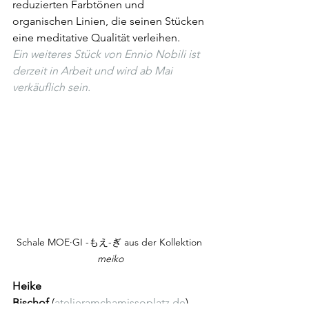
reduzierten Farbtönen und 
organischen Linien, die seinen Stücken 
eine meditative Qualität verleihen.
Ein weiteres Stück von Ennio Nobili ist 
derzeit in Arbeit und wird ab Mai 
verkäuflich sein.
Schale MOE·GI -もえ-ぎ aus der Kollektion 
meiko
Heike 
Bischof
 (
atelieramchamissoplatz.de
) – 