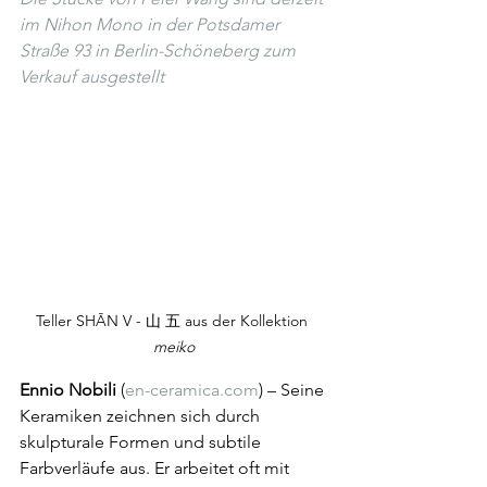
im Nihon Mono in der Potsdamer 
Straße 93 in Berlin-Schöneberg zum 
Verkauf ausgestellt
Teller SHĀN V - 山 五 aus der Kollektion 
meiko
Ennio Nobili
 (
en-ceramica.com
) – Seine 
Keramiken zeichnen sich durch 
skulpturale Formen und subtile 
Farbverläufe aus. Er arbeitet oft mit 